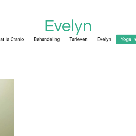
Evelyn
at is Cranio
Behandeling
Tarieven
Evelyn
Yoga