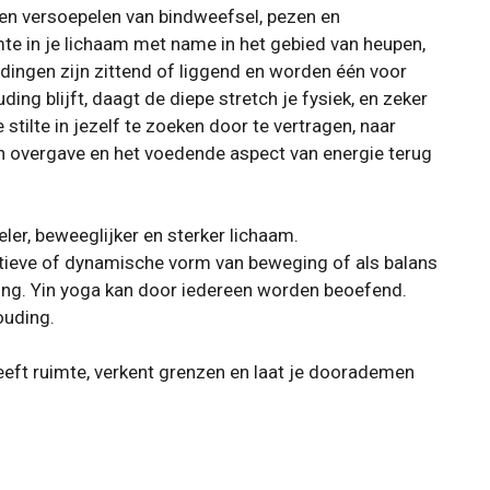
n en versoepelen van bindweefsel, pezen en
mte in je lichaam met name in het gebied van heupen,
oudingen zijn zittend of liggend en worden één voor
ding blijft, daagt de diepe stretch je fysiek, en zeker
 stilte in jezelf te zoeken door te vertragen, naar
van overgave en het voedende aspect van energie terug
eler, beweeglijker en sterker lichaam.
ctieve of dynamische vorm van beweging of als balans
ting. Yin yoga kan door iedereen worden beoefend.
ouding.
geeft ruimte, verkent grenzen en laat je doorademen